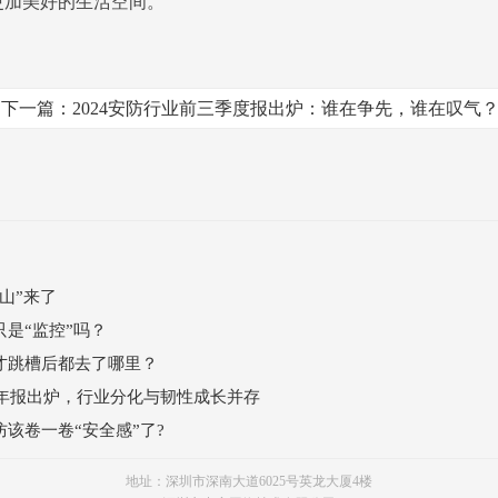
更加美好的生活空间。
下一篇：2024安防行业前三季度报出炉：谁在争先，谁在叹气
山”来了
是“监控”吗？
才跳槽后都去了哪里？
半年报出炉，行业分化与韧性成长并存
该卷一卷“安全感”了?
地址：深圳市深南大道6025号英龙大厦4楼